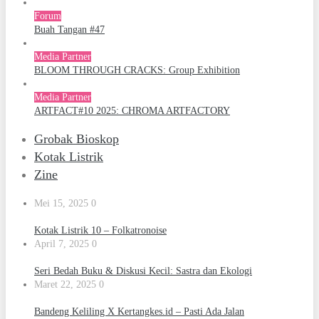
Forum
Buah Tangan #47
Media Partner
BLOOM THROUGH CRACKS: Group Exhibition
Media Partner
ARTFACT#10 2025: CHROMA ARTFACTORY
Grobak Bioskop
Kotak Listrik
Zine
Mei 15, 2025
0
Kotak Listrik 10 – Folkatronoise
April 7, 2025
0
Seri Bedah Buku & Diskusi Kecil: Sastra dan Ekologi
Maret 22, 2025
0
Bandeng Keliling X Kertangkes.id – Pasti Ada Jalan