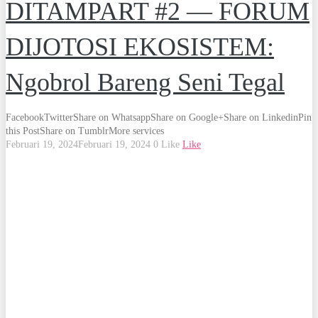
DITAMPART #2 — FORUM
DIJOTOSI EKOSISTEM:
Ngobrol Bareng Seni Tegal
Facebook
Twitter
Share on Whatsapp
Share on Google+
Share on Linkedin
Pin
this Post
Share on Tumblr
More services
Februari 19, 2024
Februari 19, 2024
0
Like
Like