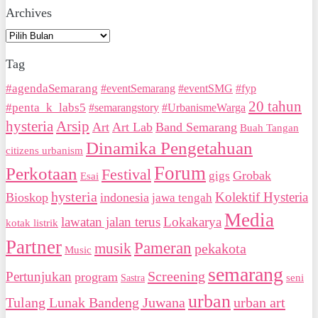
Archives
Archives
Tag
#agendaSemarang
#eventSemarang
#eventSMG
#fyp
20 tahun
#penta_k_labs5
#semarangstory
#UrbanismeWarga
hysteria
Arsip
Art
Art Lab
Band Semarang
Buah Tangan
Dinamika Pengetahuan
citizens urbanism
Forum
Perkotaan
Festival
Grobak
gigs
Esai
hysteria
Bioskop
indonesia
Kolektif Hysteria
jawa tengah
Media
Lokakarya
lawatan jalan terus
kotak listrik
Partner
Pameran
musik
pekakota
Music
semarang
Screening
Pertunjukan
program
seni
Sastra
urban
Tulang Lunak Bandeng Juwana
urban art