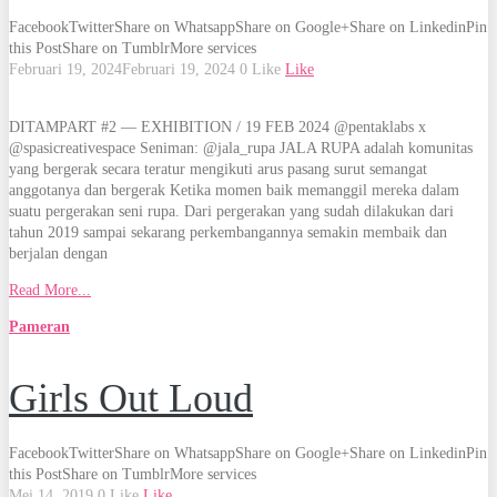
Facebook
Twitter
Share on Whatsapp
Share on Google+
Share on Linkedin
Pin
this Post
Share on Tumblr
More services
Februari 19, 2024
Februari 19, 2024
0
Like
Like
DITAMPART #2 — EXHIBITION / 19 FEB 2024 @pentaklabs x
@spasicreativespace Seniman: @jala_rupa JALA RUPA adalah komunitas
yang bergerak secara teratur mengikuti arus pasang surut semangat
anggotanya dan bergerak Ketika momen baik memanggil mereka dalam
suatu pergerakan seni rupa. Dari pergerakan yang sudah dilakukan dari
tahun 2019 sampai sekarang perkembangannya semakin membaik dan
berjalan dengan
Read More...
Pameran
Girls Out Loud
Facebook
Twitter
Share on Whatsapp
Share on Google+
Share on Linkedin
Pin
this Post
Share on Tumblr
More services
Mei 14, 2019
0
Like
Like