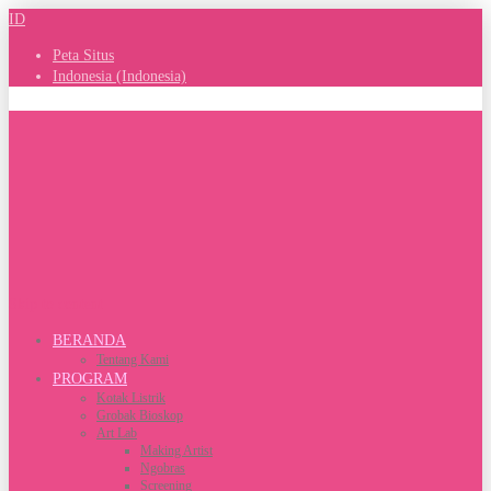
ID
Peta Situs
Indonesia (Indonesia)
Skip to content
BERANDA
Tentang Kami
PROGRAM
Kotak Listrik
Grobak Bioskop
Art Lab
Making Artist
Ngobras
Screening