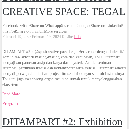
CREATIVE SPACE: TEGAL
Facebook
Twitter
Share on Whatsapp
Share on Google+
Share on Linkedin
Pin
this Post
Share on Tumblr
More services
Februari 19, 2024
Februari 19, 2024
0
Like
Like
DITAMPART #2 x @spasicreativespace Tegal Berpartner dengan kolektif/
komunitas/ aktor di masing-masing kota dan kabupaten, Tour Ditampart
menyajikan pameran arsip dan karya dari Hysteria Artlab, seniman
setempat, pertunkan tradisi dan kontemporer serta musisi. Ditampart sendiri
menjadi perwujudan dari art project itu sendiri dengan seluruh instalasinya.
Tour ini juga mendorong organisasi tuan rumah untuk menyelanggarakan
ekosistem
Read More...
Program
DITAMPART #2: Exhibition