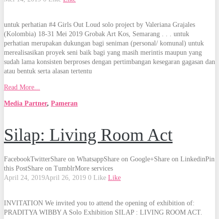
untuk perhatian #4 Girls Out Loud solo project by Valeriana Grajales
(Kolombia) 18-31 Mei 2019 Grobak Art Kos, Semarang . . . untuk
perhatian merupakan dukungan bagi seniman (personal/ komunal) untuk
merealisasikan proyek seni baik bagi yang masih merintis maupun yang
sudah lama konsisten berproses dengan pertimbangan kesegaran gagasan dan
atau bentuk serta alasan tertentu
Read More...
Media Partner
,
Pameran
Silap: Living Room Act
Facebook
Twitter
Share on Whatsapp
Share on Google+
Share on Linkedin
Pin
this Post
Share on Tumblr
More services
April 24, 2019
April 26, 2019
0
Like
Like
INVITATION We invited you to attend the opening of exhibition of:
PRADITYA WIBBY A Solo Exhibition SILAP : LIVING ROOM ACT.