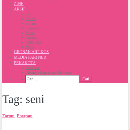
ZINE
ARSIP
Esai
Festival
Forum
Lokakarya
Musik
Pameran
Pertunjukan
Sastra
GROBAK ART KOS
MEDIA PARTNER
PEKAKOTA
Peta Kota
Dinamika Pengetahuan Perkotaan
Cari
untuk:
Tag: seni
Forum
,
Program