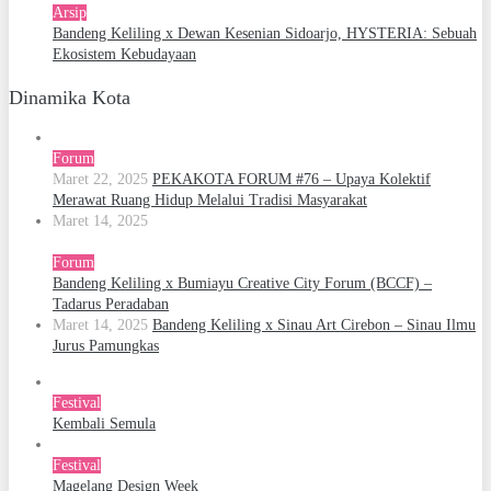
Arsip
Bandeng Keliling x Dewan Kesenian Sidoarjo, HYSTERIA: Sebuah
Ekosistem Kebudayaan
Dinamika Kota
Forum
Maret 22, 2025
PEKAKOTA FORUM #76 – Upaya Kolektif
Merawat Ruang Hidup Melalui Tradisi Masyarakat
Maret 14, 2025
Forum
Bandeng Keliling x Bumiayu Creative City Forum (BCCF) –
Tadarus Peradaban
Maret 14, 2025
Bandeng Keliling x Sinau Art Cirebon – Sinau Ilmu
Jurus Pamungkas
Festival
Kembali Semula
Festival
Magelang Design Week