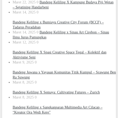
Maret 22, 2025
0
Bandeng Keliling X Kampung Budaya Piji Wetan
– Sejatining Handarbeni
Maret 14, 2025
0
Bandeng Keliling x Bumiayu Creative City Forum (BCCF) –
Tadarus Peradaban
Maret 14, 2025
0
Bandeng Keliling x Sinau Art Cirebon – Sinau
Ilmu Jurus Pamungkas
Maret 12, 2025
0
Bandeng Keliling X Spasi Creative Space Tegal – Kolektif dan
Aktivisme Seni
Maret 9, 2025
0
Bandeng Juwana x Yayasan Komunitas Titik Kumpul – Srawung Ben
Ra Suwung
Maret 8, 2025
0
Bandeng Keliling X Semaya: Cultivating Futures – Zurich
Maret 8, 2025
0
Bandeng Keliling x Sangkanparan Multimedia Art Cilacap –
“Kreator Ora Wedi Kere”